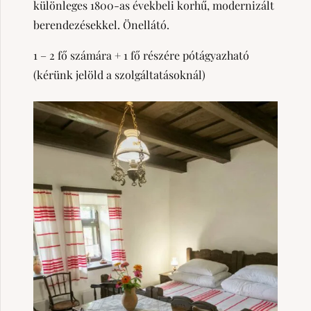
különleges 1800-as évekbeli korhű, modernizált
berendezésekkel. Önellátó.
1 – 2 fő számára + 1 fő részére pótágyazható
(kérünk jelöld a szolgáltatásoknál)