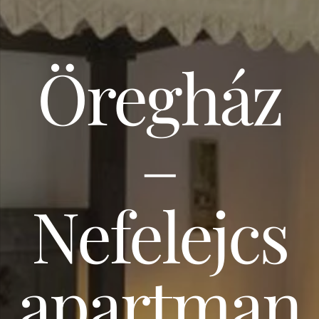
Öregház
–
Nefelejcs
apartman